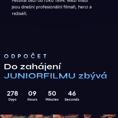
Festival běží od roku 1994. Mezi vítězi
jsou dnešní profesionální filmaři, herci a
režiséři.
ODPOČET
Do zahájení
JUNIORFILMU zbývá
2
7
8
0
9
5
0
4
5
Days
Hours
Minutes
Seconds