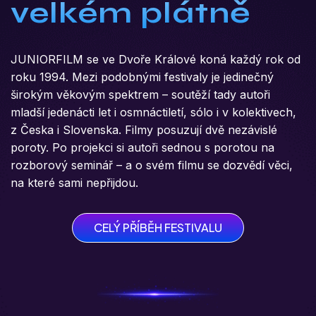
velkém plátně
JUNIORFILM se ve Dvoře Králové koná každý rok od
roku 1994. Mezi podobnými festivaly je jedinečný
širokým věkovým spektrem – soutěží tady autoři
mladší jedenácti let i osmnáctiletí, sólo i v kolektivech,
z Česka i Slovenska. Filmy posuzují dvě nezávislé
poroty. Po projekci si autoři sednou s porotou na
rozborový seminář – a o svém filmu se dozvědí věci,
na které sami nepřijdou.
CELÝ PŘÍBĚH FESTIVALU