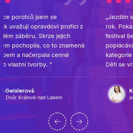
„Jezdím sem s dětmi z kroužku už čtvrtý
rok. Pokaždé mě překvapí, jak vážně
festival bere mladé autory - žádné
poplácávání po ramenou, žádná dětská
kategorie nanečisto. Kino, porota, diskuze.
Děti se vrací s tím, že chtějí točit dál."
Klára Jirásková
pedagožka filmového kroužku, Nový Jičín